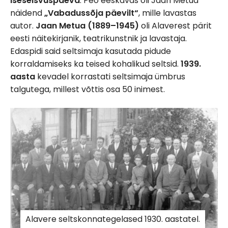
iseseisvuspäeva
. Peo eeskavas oli Jaan Metua
näidend
„Vabadussõja päevilt“
, mille lavastas
autor.
Jaan Metua (1889–1945)
oli Alaverest pärit
eesti näitekirjanik, teatrikunstnik ja lavastaja.
Edaspidi said seltsimaja kasutada pidude
korraldamiseks ka teised kohalikud seltsid.
1939.
aasta
kevadel korrastati seltsimaja ümbrus
talgutega, millest võttis osa 50 inimest.
Alavere seltskonnategelased 1930. aastatel.