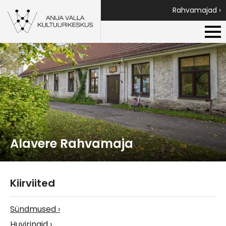
Rahvamajad ›
Alavere Rahvamaja
Kiirviited
Sündmused
Huviringid