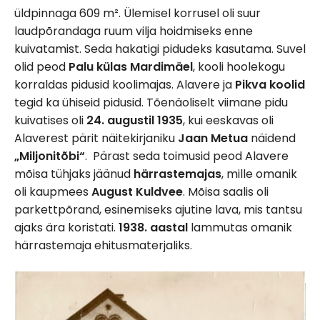
üldpinnaga 609 m². Ülemisel korrusel oli suur
laudpõrandaga ruum vilja hoidmiseks enne
kuivatamist. Seda hakatigi pidudeks kasutama. Suvel
olid peod
Palu külas Mardimäel
, kooli hoolekogu
korraldas pidusid koolimajas. Alavere ja
Pikva koolid
tegid ka ühiseid pidusid. Tõenäoliselt viimane pidu
kuivatises oli
24. augustil 1935
, kui eeskavas oli
Alaverest pärit näitekirjaniku
Jaan Metua
näidend
„Miljonitõbi“
. Pärast seda toimusid peod Alavere
mõisa tühjaks jäänud
härrastemajas
, mille omanik
oli kaupmees
August Kuldvee
. Mõisa saalis oli
parkettpõrand, esinemiseks ajutine lava, mis tantsu
ajaks ära koristati.
1938. aastal
lammutas omanik
härrastemaja ehitusmaterjaliks.