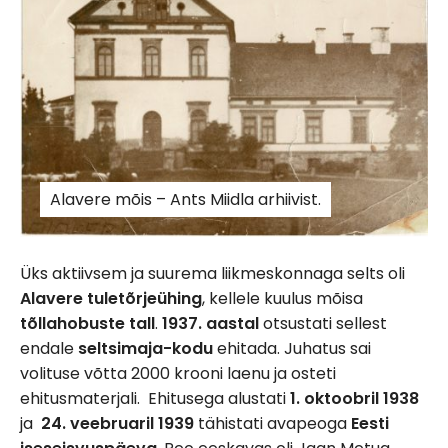
Alavere mõis – Ants Miidla arhiivist.
Üks aktiivsem ja suurema liikmeskonnaga selts oli
Alavere tuletõrjeühing
, kellele kuulus mõisa
tõllahobuste tall
.
1937. aastal
otsustati sellest
endale
seltsimaja-kodu
ehitada. Juhatus sai
volituse võtta 2000 krooni laenu ja osteti
ehitusmaterjali. Ehitusega alustati
1. oktoobril 1938
ja
24. veebruaril 1939
tähistati avapeoga
Eesti