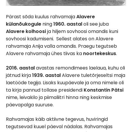
Pärast sõda kuulus rahvamaja
Alavere
külanõukogule
ning
1960. aastal
oli see juba
Alavere kolhoosi
ja hiljem sovhoosi omandis kuni
sovhoosi kadumiseni. Sellest alates on Alavere
rahvamaja Anija valla omandis. Praegu tegutseb
Alavere rahvamaja ühes tiivas ka
noortekeskus
.
2016. aastal
avastas remondimees laelaua, kuhu oli
jätnud kirja
1939. aastal
Alavere tuletõrjeseltsi maja
laetööde tegija. Lisaks kuupäevale ja oma nimele oli
ta kirja pannud tollase presidendi
Konstantin Pätsi
nime, leivakilo ja piimaliitri hinna ning keskmise
päevapalga suuruse.
Rahvamajas käib aktiivne tegevus, huviringid
tegutsevad kuuel päeval nädalas. Rahvamajas