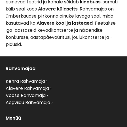
esinevad teatrid ja kohale sõidab
kinobuss
, samuti
käib seal koos
Alavere külaselts
. Rahvamajas on
ümberkaudse piirkonna ainuke lavaga saal, mida
kasutavad ka
Alavere kool ja lasteaed
. Peetakse
iga-aastaseid kevadkontserte ja näidendite
konkursse, aastapäevaüritusi, jõulukontserte ja -
pidusid.
Rahvamajad
Kehra Rahvamaja
Alavere Rahvamaja
Voose Rahvamaja
Aegviidu Rahvamaja
Menüü