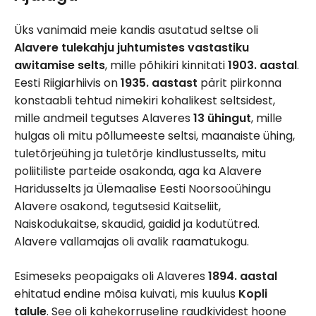
Üks vanimaid meie kandis asutatud seltse oli
Alavere tulekahju juhtumistes vastastiku
awitamise selts
, mille põhikiri kinnitati
1903. aastal
.
Eesti Riigiarhiivis on
1935. aastast
pärit piirkonna
konstaabli tehtud nimekiri kohalikest seltsidest,
mille andmeil tegutses Alaveres
13 ühingut
, mille
hulgas oli mitu põllumeeste seltsi, maanaiste ühing,
tuletõrjeühing ja tuletõrje kindlustusselts, mitu
poliitiliste parteide osakonda, aga ka Alavere
Haridusselts ja Ülemaalise Eesti Noorsooühingu
Alavere osakond, tegutsesid Kaitseliit,
Naiskodukaitse, skaudid, gaidid ja kodutütred.
Alavere vallamajas oli avalik raamatukogu.
Esimeseks peopaigaks oli Alaveres
1894. aastal
ehitatud endine mõisa kuivati, mis kuulus
Kopli
talule
. See oli kahekorruseline raudkividest hoone