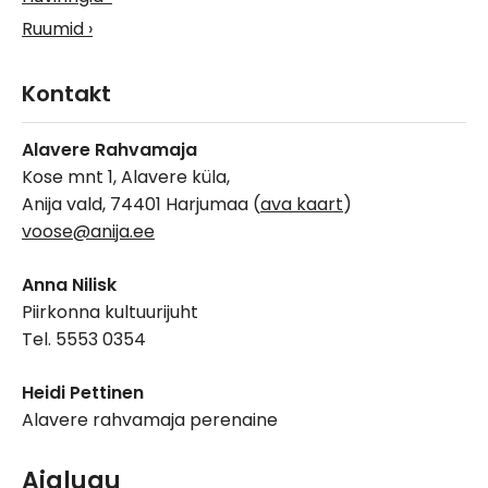
Ruumid
Kontakt
Alavere Rahvamaja
Kose mnt 1, Alavere küla,
Anija vald, 74401 Harjumaa (
ava kaart
)
voose@anija.ee
Anna Nilisk
Piirkonna kultuurijuht
Tel. 5553 0354
Heidi Pettinen
Alavere rahvamaja perenaine
Ajalugu