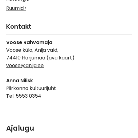
Ruumid
Kontakt
Voose Rahvamaja
Voose küla, Anija vald,
74410 Harjumaa (
ava kaart
)
voose@anija.ee
Anna Nilisk
Piirkonna kultuurijuht
Tel. 5553 0354
Ajalugu