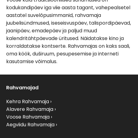
kodukandipäev iga viie aasta tagant, vahepealsetel
aastatel suvelõpusimmanid, rahvamaja
juubelisündmused, iseseisvuspäev, talispordipäevad,
jaanipäev, emadepäev ja paljud muud
kalendritähtpäevade üritused. Näidatakse kino ja
korraldatakse kontserte. Rahvamajas on kaks saali,
oma köök, duširuum, pesupesemise ja interneti
kasutamise võimalus.
Rahvamajad
Kehra Rahvamaja
Alavere Rahvamaja
Voose Rahvamaja
Aegviidu Rahvamaja