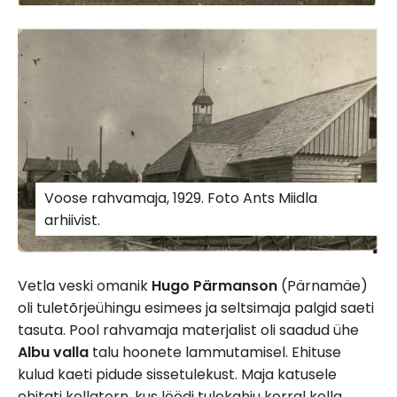
Voose rahvamaja, 1929. Foto Ants Miidla
arhiivist.
Vetla veski omanik
Hugo Pärmanson
(Pärnamäe)
oli tuletõrjeühingu esimees ja seltsimaja palgid saeti
tasuta. Pool rahvamaja materjalist oli saadud ühe
Albu valla
talu hoonete lammutamisel. Ehituse
kulud kaeti pidude sissetulekust. Maja katusele
ehitati kellatorn, kus löödi tulekahju korral kella.