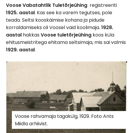
Voose Vabatahtlik Tuletõrjeühing
registreeriti
1925. aastal
. Kas see ka varem tegutses, pole
teada. Seltsi kooskäimise kohana ja pidude
korraldamiseks oli Voosel vaid koolimaja.
1928.
aastal
hakkas
Voose tuletõrjeühing
koos küla
ehitusmeistritega ehitama seltsimaja, mis sai valmis
1929. aastal
.
Voose rahvamaja tagakülg, 1929. Foto Ants
Miidla arhiivist.