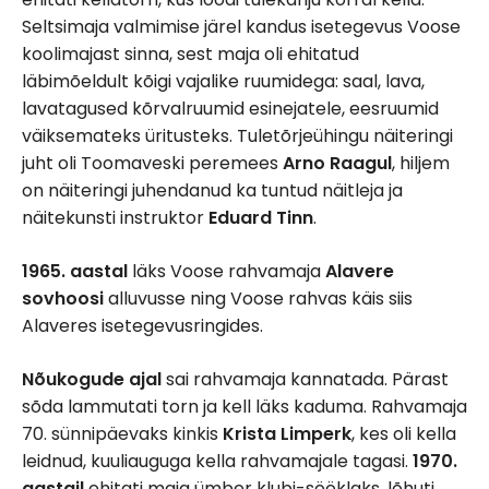
Seltsimaja valmimise järel kandus isetegevus Voose
koolimajast sinna, sest maja oli ehitatud
läbimõeldult kõigi vajalike ruumidega: saal, lava,
lavatagused kõrvalruumid esinejatele, eesruumid
väiksemateks üritusteks. Tuletõrjeühingu näiteringi
juht oli Toomaveski peremees
Arno Raagul
, hiljem
on näiteringi juhendanud ka tuntud näitleja ja
näitekunsti instruktor
Eduard Tinn
.
1965. aastal
läks Voose rahvamaja
Alavere
sovhoosi
alluvusse ning Voose rahvas käis siis
Alaveres isetegevusringides.
Nõukogude ajal
sai rahvamaja kannatada. Pärast
sõda lammutati torn ja kell läks kaduma. Rahvamaja
70. sünnipäevaks kinkis
Krista Limperk
, kes oli kella
leidnud, kuuliauguga kella rahvamajale tagasi.
1970.
aastail
ehitati maja ümber klubi-sööklaks, lõhuti