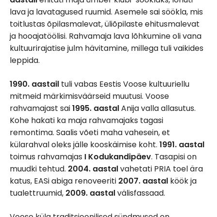
lava ja lavatagused ruumid. Asemele sai söökla, mis
toitlustas õpilasmalevat, üliõpilaste ehitusmalevat
ja hooajatöölisi. Rahvamaja lava lõhkumine oli vana
kultuurirajatise julm hävitamine, millega tuli vaikides
leppida.
1990. aastail
tuli vabas Eestis Voose kultuuriellu
mitmeid märkimisväärseid muutusi. Voose
rahvamajast sai
1995. aastal
Anija valla allasutus.
Kohe hakati ka maja rahvamajaks tagasi
remontima. Saalis võeti maha vahesein, et
külarahval oleks jälle kooskäimise koht.
1991. aastal
toimus rahvamajas
I Kodukandipäev
. Tasapisi on
muudki tehtud.
2004. aastal
vahetati PRIA toel ära
katus, EASi abiga renoveeriti
2007. aastal
köök ja
tualettruumid,
2009. aastal
välisfassaad.
Voose küla traditsioonilised sündmused on