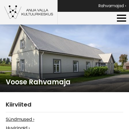
Rahvamajad ›
Voose Rahvamaja
Kiirviited
Sündmused
Huviringid