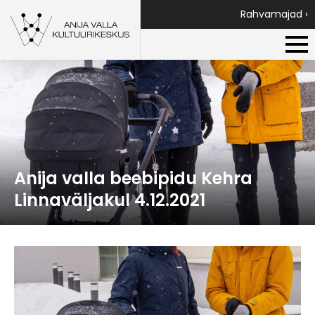
Rahvamajad ›
Anija valla beebipidu Kehra
Linnaväljakul 4.12.2021