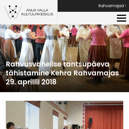
Rahvamajad ›
Rahvusvahelise tantsupäeva
tähistamine Kehra Rahvamajas
29. aprillil 2018