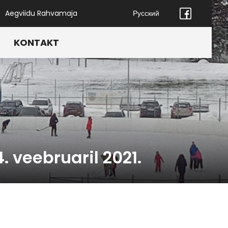
Aegviidu Rahvamaja
Русский
KONTAKT
 veebruaril 2021.