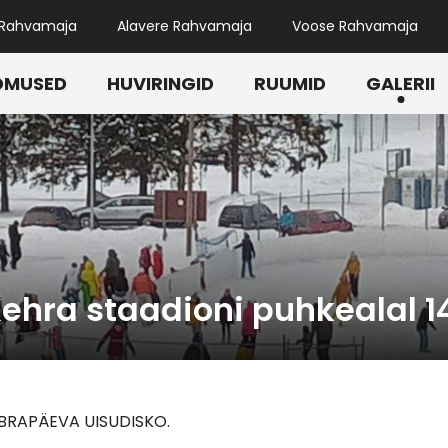
 Rahvamaja
Alavere Rahvamaja
Voose Rahvamaja
DMUSED
HUVIRINGID
RUUMID
GALERII
hra staadioni puhkealal 14.
SÕBRAPÄEVA UISUDISKO.