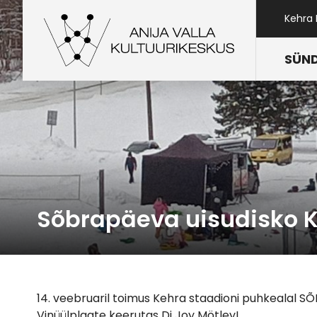
Kehra
SÜN
Sõbrapäeva uisudisko Ke
14. veebruaril toimus Kehra staadioni puhkealal 
Vinüülplaate keerutas Dj Joy Mötley!