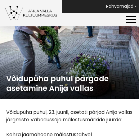
Rahvamajad ›
Võidupüha puhul pärgade
asetamine Anija vallas
Võidupüha puhul, 23. juunil, asetati pärjad Anija vallas
järgmiste Vabadussõja mälestusmärkide juurde:
Kehra jaamahoone mälestustahvel