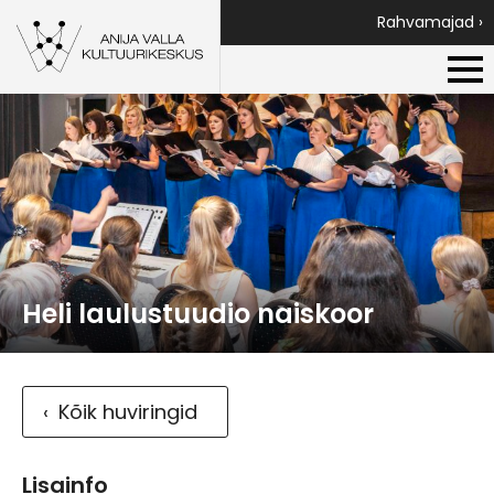
Rahvamajad ›
Heli laulustuudio naiskoor
Kõik huviringid
Lisainfo