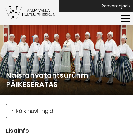
Rahvamajad ›
Naisrahvatantsurühm
PÄIKESERATAS
Kõik huviringid
Lisainfo