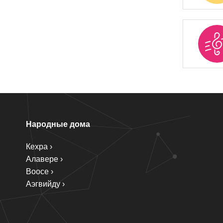
Народные дома
Кехра
Алавере
Воосе
Аэгвийду