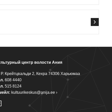
ультурный центр волости Ания
 Р. Крейтцвальди 2, Кехра 74306 Харьюмаа
л.
608 4440
л.
515 8124
мейл:
kultuurikeskus@anija.ee