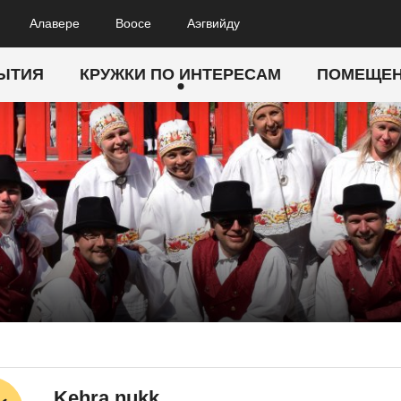
Алавере
Воосе
Аэгвийду
ЫТИЯ
КРУЖКИ ПО ИНТЕРЕСАМ
ПОМЕЩЕ
Kehra nukk