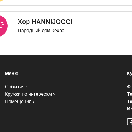
Хор HANNIJÖGGI
Народный дом Кехра
Меню
К
События
Ф.
Кружки по интересам
Те
Помещения
Те
И