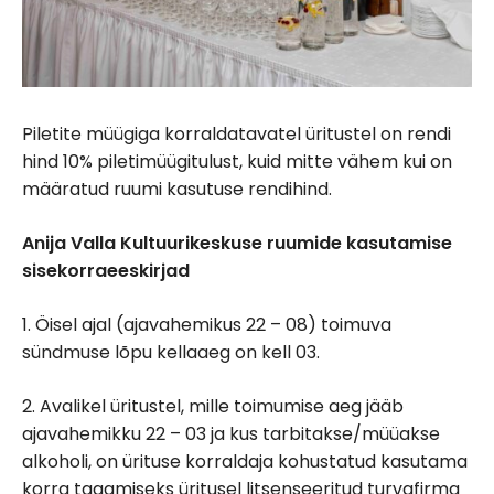
Piletite müügiga korraldatavatel üritustel on rendi
hind 10% piletimüügitulust, kuid mitte vähem kui on
määratud ruumi kasutuse rendihind.
Anija Valla Kultuurikeskuse ruumide kasutamise
sisekorraeeskirjad
1. Öisel ajal (ajavahemikus 22 – 08) toimuva
sündmuse lõpu kellaaeg on kell 03.
2. Avalikel üritustel, mille toimumise aeg jääb
ajavahemikku 22 – 03 ja kus tarbitakse/müüakse
alkoholi, on ürituse korraldaja kohustatud kasutama
korra tagamiseks üritusel litsenseeritud turvafirma