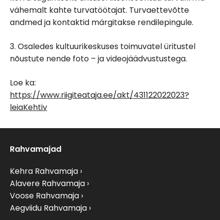
vähemalt kahte turvatöötajat. Turvaettevõtte
andmed ja kontaktid märgitakse rendilepingule.
3. Osaledes kultuurikeskuses toimuvatel üritustel
nõustute nende foto – ja videojäädvustustega.
Loe ka:
https://www.riigiteataja.ee/akt/431122022023?
leiaKehtiv
Rahvamajad
Kehra Rahvamaja
Alavere Rahvamaja
Voose Rahvamaja
Aegviidu Rahvamaja