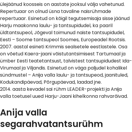
ülejäänud koosseis on aastate jooksul välja vahetunud.
Repertuaar on olnud üsna tavaline naisrühmade
repertuaar. Esinetud on kõigil tegutsemisaja sisse jäänud
Harju maakonna laulu- ja tantsupidudel, ka paaril
üldtantsupeol, Jõgeval toimunud naiste tantsupidudel,
Eesti – Soome tantsupeol Soomes, Europeadel Rootsis.
2007. aastal esineti Krimmis sealsetele eestlastele. Osa
on võetud Kaera-jaani võistutantsimisest Tartumaal ja
ümber Eesti teatetantsust, talvistest tantsupidudest Ida-
Virumaal ja Viljandis. Esinetud on väga paljudel kohalikel
sündmustel – Anija valla laulu- ja tantsupeod, jaanituled,
Kodukandipäevad, Põrgupäevad, laadad jne.
2014. aasta kevadel sai rühm LEADER-projekti ja Anija
valla toetusel uued Harju-Jaani kihelkonna rahvarõivad.
Anija valla
segarahvatantsurühm