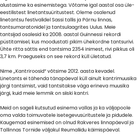
alustasime ka esinemistega. Võtame igal aastal osa üle-
eestilistest linetantsuüritustest. Oleme osalenud
linetantsu festivalidel Sassi tallis ja Pärnu linnas,
tantsumaratonidel ja tantsulaagrites Uulus. Meie
tantsijad osalesid ka 2008. aastal Guinnessi rekordi
püstitamisel, kus moodustati pikim ühekordne tantsurivi.
Ühte ritta sättis end tantsima 2354 inimest, rivi pikkus oli
3,7 km. Praeguseks on see rekord küll ületatud.
Nime „Kantriroosid“ võtsime 2012. aasta kevadel.
Linetants ei tähenda tänapäeval küll ainult kantrimuusika
järgi tantsimist, vaid tantsitakse väga erineva muusika
järgi, kuid meie lemmik on siiski kantri.
Meid on sageli kutsutud esinema vallas ja ka väljapoole
oma valda toimuvatele isetegevusüritustele ja pidudele.
Kaugemad esinemised on olnud Rakveres linnapäeval ja
Tallinnas Tornide väljakul Reumaliidu käimispäeval.