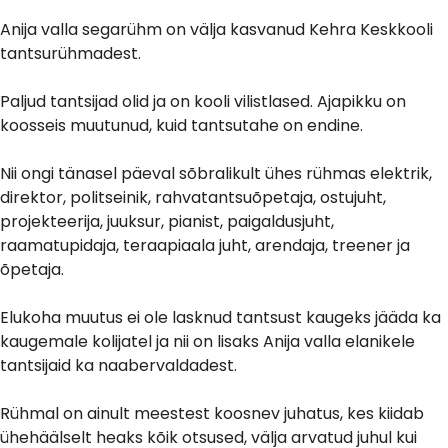
Anija valla segarühm on välja kasvanud Kehra Keskkooli
tantsurühmadest.
Paljud tantsijad olid ja on kooli vilistlased. Ajapikku on
koosseis muutunud, kuid tantsutahe on endine.
Nii ongi tänasel päeval sõbralikult ühes rühmas elektrik,
direktor, politseinik, rahvatantsuõpetaja, ostujuht,
projekteerija, juuksur, pianist, paigaldusjuht,
raamatupidaja, teraapiaala juht, arendaja, treener ja
õpetaja.
Elukoha muutus ei ole lasknud tantsust kaugeks jääda ka
kaugemale kolijatel ja nii on lisaks Anija valla elanikele
tantsijaid ka naabervaldadest.
Rühmal on ainult meestest koosnev juhatus, kes kiidab
ühehäälselt heaks kõik otsused, välja arvatud juhul kui