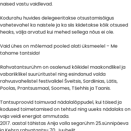
naised vastu vaidlevad.
Kodurahu huvides delegeeritakse otsustamisõigus
vahetevahel ka naistele ja ka siis kiidetakse kõik otsused
heaks, välja arvatud kui mehed sellega nõus ei ole.
Vaid ühes on mõlemad pooled alati üksmeelel – Me
tahame tantsida!
Rahvatantsurühm on osalenud kõikidel maakondlikel ja
vabariiklikel suurüritustel ning esindanud valda
rahvusvahelistel festivalidel Šveitsis, Sardiinias, Lätis,
Poolas, Prantsusmaal, Soomes, Tśehhis ja Taanis.
Tantsuproovid toimuvad nädalalõppudel, kui töised ja
kodused toimetamised on tehtud ning uueks nädalaks on
vaja veidi energiat ammutada.
2017. aastal tähistas Anija valla segarühm 25.sünnipäeva
ja Kehra rahvatantsu 70. Juubelit.