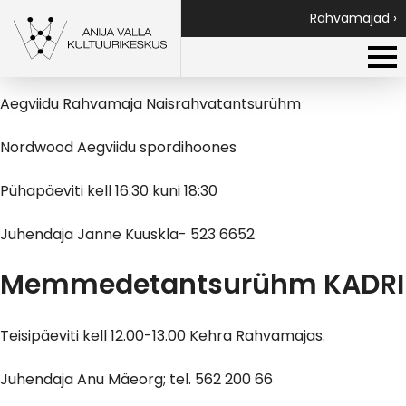
Aegviidu Rahvamaja
Rahvamajad ›
Naisrahvatantsurühm
Aegviidu Rahvamaja Naisrahvatantsurühm
Nordwood Aegviidu spordihoones
Pühapäeviti kell 16:30 kuni 18:30
Juhendaja Janne Kuuskla- 523 6652
Memmedetantsurühm KADRI
Teisipäeviti kell 12.00-13.00 Kehra Rahvamajas.
Juhendaja Anu Mäeorg; tel. 562 200 66