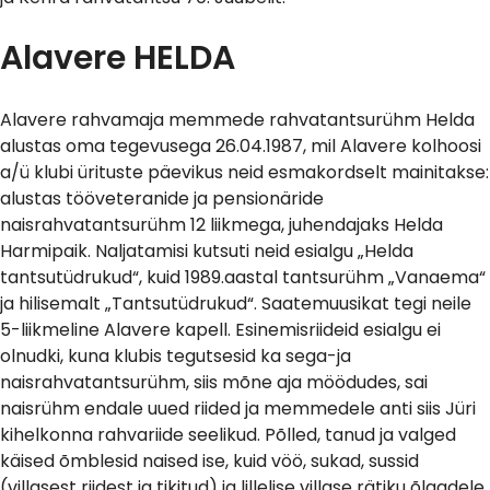
Alavere HELDA
Alavere rahvamaja memmede rahvatantsurühm Helda
alustas oma tegevusega 26.04.1987, mil Alavere kolhoosi
a/ü klubi ürituste päevikus neid esmakordselt mainitakse:
alustas tööveteranide ja pensionäride
naisrahvatantsurühm 12 liikmega, juhendajaks Helda
Harmipaik. Naljatamisi kutsuti neid esialgu „Helda
tantsutüdrukud“, kuid 1989.aastal tantsurühm „Vanaema“
ja hilisemalt „Tantsutüdrukud“. Saatemuusikat tegi neile
5-liikmeline Alavere kapell. Esinemisriideid esialgu ei
olnudki, kuna klubis tegutsesid ka sega-ja
naisrahvatantsurühm, siis mõne aja möödudes, sai
naisrühm endale uued riided ja memmedele anti siis Jüri
kihelkonna rahvariide seelikud. Põlled, tanud ja valged
käised õmblesid naised ise, kuid vöö, sukad, sussid
(villasest riidest ja tikitud) ja lillelise villase rätiku õlgadele