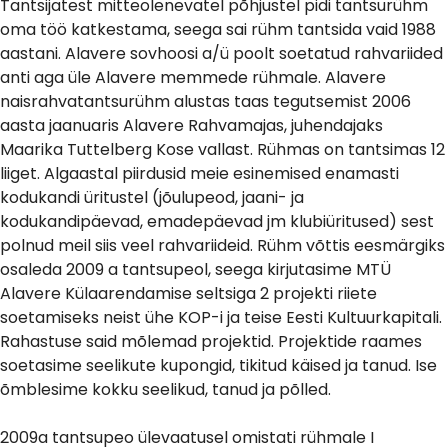
Tantsijatest mitteolenevatel põhjustel pidi tantsurühm
oma töö katkestama, seega sai rühm tantsida vaid 1988
aastani. Alavere sovhoosi a/ü poolt soetatud rahvariided
anti aga üle Alavere memmede rühmale. Alavere
naisrahvatantsurühm alustas taas tegutsemist 2006
aasta jaanuaris Alavere Rahvamajas, juhendajaks
Maarika Tuttelberg Kose vallast. Rühmas on tantsimas 12
liiget. Algaastal piirdusid meie esinemised enamasti
kodukandi üritustel (jõulupeod, jaani- ja
kodukandipäevad, emadepäevad jm klubiüritused) sest
polnud meil siis veel rahvariideid. Rühm võttis eesmärgiks
osaleda 2009 a tantsupeol, seega kirjutasime MTÜ
Alavere Külaarendamise seltsiga 2 projekti riiete
soetamiseks neist ühe KOP-i ja teise Eesti Kultuurkapitali.
Rahastuse said mõlemad projektid. Projektide raames
soetasime seelikute kupongid, tikitud käised ja tanud. Ise
õmblesime kokku seelikud, tanud ja põlled.
2009a tantsupeo ülevaatusel omistati rühmale I