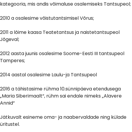
kategooria, mis andis võimaluse osalemiseks Tantsupeol;
2010 a osalesime võistutantsimisel Võrus;
2011 a lõime kaasa Teatetantsus ja naistetantsupeol
Jõgeval;
2012 aasta juunis osalesime Soome-Eesti III tantsupeol
Tamperes;
2014 aastal osalesime Laulu-ja Tantsupeol
2016 a tähistasime rühma 10.sünnipäeva etendusega
„Maria Siberimaalt“, rühm sai endale nimeks „Alavere
Annid“
Jätkuvalt esineme oma- ja naabervaldade ning külade
üritustel.