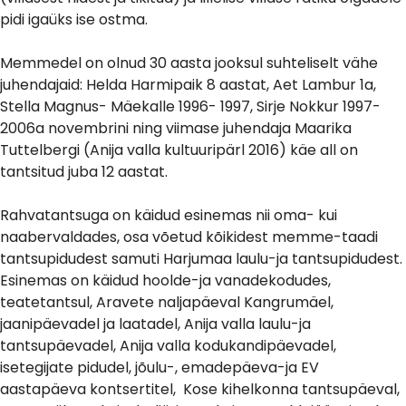
pidi igaüks ise ostma.
Memmedel on olnud 30 aasta jooksul suhteliselt vähe
juhendajaid: Helda Harmipaik 8 aastat, Aet Lambur 1a,
Stella Magnus- Mäekalle 1996- 1997, Sirje Nokkur 1997-
2006a novembrini ning viimase juhendaja Maarika
Tuttelbergi (Anija valla kultuuripärl 2016) käe all on
tantsitud juba 12 aastat.
Rahvatantsuga on käidud esinemas nii oma- kui
naabervaldades, osa võetud kõikidest memme-taadi
tantsupidudest samuti Harjumaa laulu-ja tantsupidudest.
Esinemas on käidud hoolde-ja vanadekodudes,
teatetantsul, Aravete naljapäeval Kangrumäel,
jaanipäevadel ja laatadel, Anija valla laulu-ja
tantsupäevadel, Anija valla kodukandipäevadel,
isetegijate pidudel, jõulu-, emadepäeva-ja EV
aastapäeva kontsertitel, Kose kihelkonna tantsupäeval,