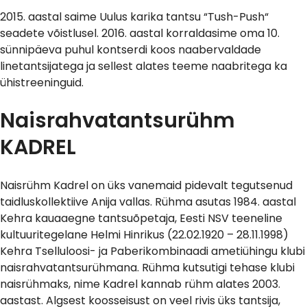
2015. aastal saime Uulus karika tantsu “Tush-Push“
seadete võistlusel. 2016. aastal korraldasime oma 10.
sünnipäeva puhul kontserdi koos naabervaldade
linetantsijatega ja sellest alates teeme naabritega ka
ühistreeninguid.
Naisrahvatantsurühm
KADREL
Naisrühm Kadrel on üks vanemaid pidevalt tegutsenud
taidluskollektiive Anija vallas. Rühma asutas 1984. aastal
Kehra kauaaegne tantsuõpetaja, Eesti NSV teeneline
kultuuritegelane Helmi Hinrikus (22.02.1920 – 28.11.1998)
Kehra Tselluloosi- ja Paberikombinaadi ametiühingu klubi
naisrahvatantsurühmana. Rühma kutsutigi tehase klubi
naisrühmaks, nime Kadrel kannab rühm alates 2003.
aastast. Algsest koosseisust on veel rivis üks tantsija,