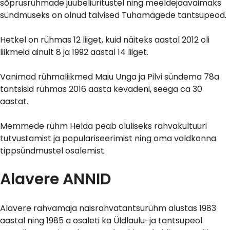
sõprusrühmade juubeliüritustel ning meeldejäävaimaks
sündmuseks on olnud talvised Tuhamägede tantsupeod.
Hetkel on rühmas 12 liiget, kuid näiteks aastal 2012 oli
liikmeid ainult 8 ja 1992 aastal 14 liiget.
Vanimad rühmaliikmed Maiu Unga ja Pilvi sündema 78a
tantsisid rühmas 2016 aasta kevadeni, seega ca 30
aastat.
Memmede rühm Helda peab oluliseks rahvakultuuri
tutvustamist ja populariseerimist ning oma valdkonna
tippsündmustel osalemist.
Alavere ANNID
Alavere rahvamaja naisrahvatantsurühm alustas 1983
aastal ning 1985 a osaleti ka Üldlaulu-ja tantsupeol.