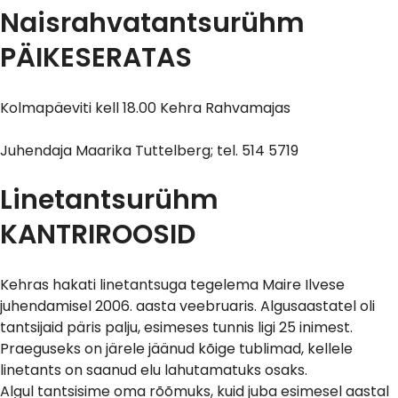
Naisrahvatantsurühm
PÄIKESERATAS
Kolmapäeviti kell 18.00 Kehra Rahvamajas
Juhendaja Maarika Tuttelberg; tel. 514 5719
Linetantsurühm
KANTRIROOSID
Kehras hakati linetantsuga tegelema Maire Ilvese
juhendamisel 2006. aasta veebruaris. Algusaastatel oli
tantsijaid päris palju, esimeses tunnis ligi 25 inimest.
Praeguseks on järele jäänud kõige tublimad, kellele
linetants on saanud elu lahutamatuks osaks.
Algul tantsisime oma rõõmuks, kuid juba esimesel aastal